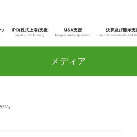
つ
IPO(株式上場)支援
M&A支援
決算及び開示支
e
Initial Public Offering
Mergers and Acquisitions
Financial statements and Di
メディア
t338y