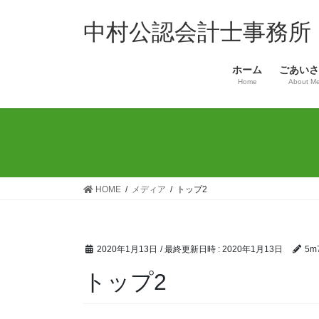
コ
ナ
ン
ビ
中村公認会計士事務所
テ
ゲ
ン
ー
ホーム
ごあいさ
ツ
シ
Home
About M
へ
ョ
ス
ン
キ
に
ッ
移
プ
動
HOME
メディア
トップ2
2020年1月13日
/ 最終更新日時 :
2020年1月13日
5m7
トップ2